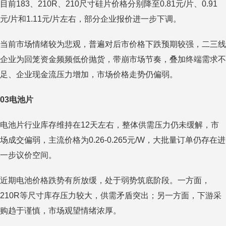
目前183、210R、210尺寸硅片价格分别降至0.81元/片、0.91
元/片和1.11元/片左右，部分企业报价进一步下调。
当前市场情绪较为悲观，普遍对后市价格下跌预期较强，二三线
企业为回笼资金频频低价抛货，带崩市场节奏，叠加终端需求不
足、企业现金流压力增加，市场价格走势仍偏弱。
03电池片
电池片行业库存维持在12天左右，整体供需压力仍未缓解，市
场成交偏弱，主流价格为0.26-0.265元/W，大批量订单仍存在进
一步议价空间。
近期电池价格跌势有所放缓，处于弱势筑底阶段。一方面，
210R等尺寸库存压力较大，供需矛盾突出；另一方面，下游采
购趋于谨慎，市场观望情绪浓厚。