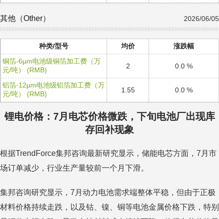
其他（Other）
2026/06/05
种类/型号
均价
涨跌幅
铜箔-6μm电池级铜箔加工费（万
2
0.0 %
元/吨） (RMB)
铝箔-12μm电池级铝箔加工费（万
1.55
0.0 %
元/吨） (RMB)
锂电价格：7月电芯价格微跌，下旬电池厂出现库
存回补现象
根据TrendForce集邦咨询最新研究显示，储能电芯方面，7月市
场订单减少，行业生产量较前一个月下滑。
集邦咨询研究显示，7月动力电池需求端整体平稳，但由于正极
材料价格持续走跌，以及钴、镍、铜等电池金属价格下跌，特别