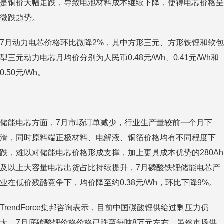
是铜价大幅走跌，导致电池材料成本继续下降，使得电芯价格呈
微跌趋势。
7月动力电芯价格环比微降2%，其中方形三元、方形铁锂和软包
型三元动力电芯月均价分别为人民币0.48元/Wh、0.41元/Wh和
0.50元/Wh。
储能电芯方面，7月市场订单减少，行业生产量较前一个月下
滑，同时原料端正极材料、电解液、铜箔价格均有不同程度下
跌，难以对储能电芯价格形成支撑，加上更具成本优势的280Ah
及以上大容量电芯出货占比持续提升，7月磷酸铁锂储能电芯产
业在低价残酷竞争下，均价降至约0.38元/Wh，环比下降9%。
TrendForce集邦咨询表示，目前中国碳酸锂供给过剩压力仍
大，7月底碳酸锂价格价格已跌至每吨8万元左右，虽然市场供