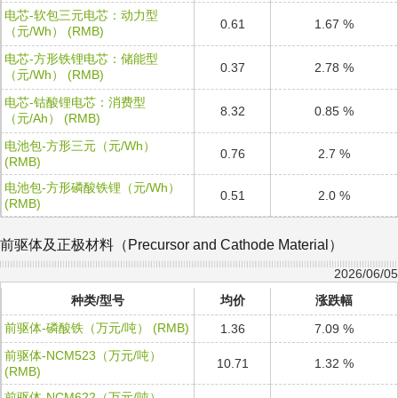
电芯-软包三元电芯：动力型
0.61
1.67 %
（元/Wh） (RMB)
电芯-方形铁锂电芯：储能型
0.37
2.78 %
（元/Wh） (RMB)
电芯-钴酸锂电芯：消费型
8.32
0.85 %
（元/Ah） (RMB)
电池包-方形三元（元/Wh）
0.76
2.7 %
(RMB)
电池包-方形磷酸铁锂（元/Wh）
0.51
2.0 %
(RMB)
前驱体及正极材料（Precursor and Cathode Material）
2026/06/05
种类/型号
均价
涨跌幅
前驱体-磷酸铁（万元/吨） (RMB)
1.36
7.09 %
前驱体-NCM523（万元/吨）
10.71
1.32 %
(RMB)
前驱体-NCM622（万元/吨）