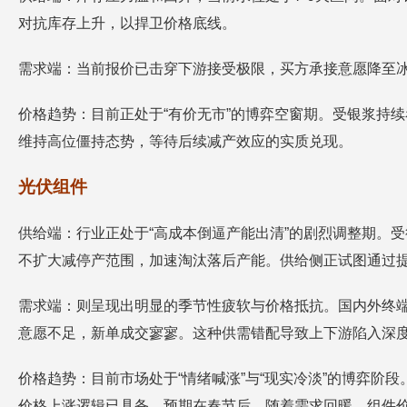
对抗库存上升，以捍卫价格底线。
需求端：当前报价已击穿下游接受极限，买方承接意愿降至
价格趋势：目前正处于“有价无市”的博弈空窗期。受银浆持续看
维持高位僵持态势，等待后续减产效应的实质兑现。
光伏组件
供给端：行业正处于“高成本倒逼产能出清”的剧烈调整期。
不扩大减停产范围，加速淘汰落后产能。供给侧正试图通过
需求端：则呈现出明显的季节性疲软与价格抵抗。国内外终端
意愿不足，新单成交寥寥。这种供需错配导致上下游陷入深
价格趋势：目前市场处于“情绪喊涨”与“现实冷淡”的博弈
价格上涨逻辑已具备。预期在春节后，随着需求回暖，组件