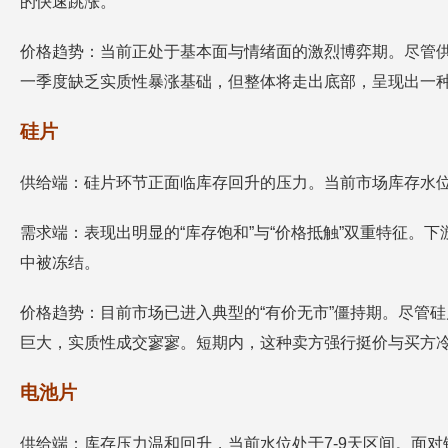
的快速跳涨。
价格趋势：当前正处于基本面与情绪面的激烈博弈期。尽管供
一季度缺乏实质性暴涨基础，但整体将走出底部，呈现出一
硅片
供给端：硅片环节正面临库存回升的压力。当前市场库存水位
需求端：表现出明显的“库存饱和”与“价格抵触”双重特征
中被冻结。
价格趋势：目前市场已进入典型的“有价无市”僵持期。尽管硅片厂
巨大，实质性成交寥寥。短期内，这种卖方强行挺价与买方
电池片
供给端：库存压力温和回升，当前水位处于7-9天区间。面对