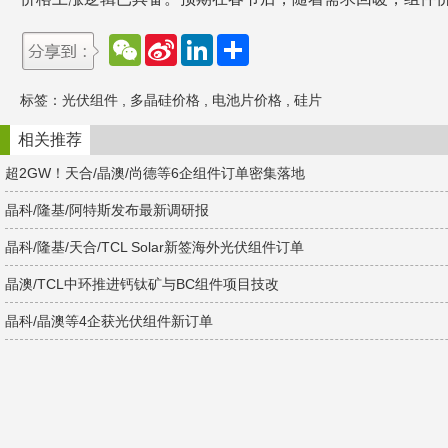
W
S
L
分
e
i
i
享
C
n
n
h
a
k
标签：
光伏组件
,
多晶硅价格
,
电池片价格
,
硅片
a
W
e
t
e
d
i
I
相关推荐
b
n
o
超2GW！天合/晶澳/尚德等6企组件订单密集落地
晶科/隆基/阿特斯发布最新调研报
晶科/隆基/天合/TCL Solar新签海外光伏组件订单
晶澳/TCL中环推进钙钛矿与BC组件项目技改
晶科/晶澳等4企获光伏组件新订单