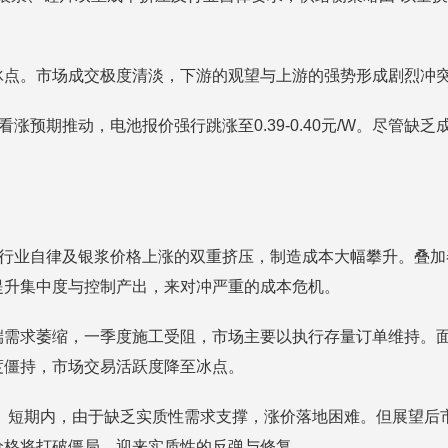
冰点。市场成交极度清淡，下游的观望与上游的强势形成剧烈冲
涨预期推动，电池报价强行跳涨至0.39-0.40元/W。尽管
受行业自律及银浆价格上涨的双重挤压，制造成本大幅攀升。叠
提升集中度与控制产出，来对冲严重的成本危机。
需求萎缩，一季度施工受阻，市场主要以执行存量订单维持。面
度僵持，市场交易活跃度降至冰点。
阶段。短期内，由于缺乏实质性需求支撑，涨价落地困难。但展望
价格将打破僵局，迎来实质性的反弹与修复。