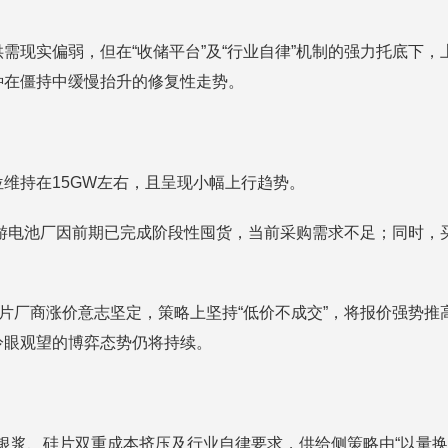
需现实偏弱，但在“收储平台”及“行业自律”机制的强力托底下
种在僵持中缓慢抬升的修复性走势。
维持在15GW左右，且呈现小幅上行趋势。
。下游电池厂因前期已完成阶段性囤货，当前采购需求不足；同时
商涨价意志坚定，策略上坚持“低价不成交”，将报价强势推高至1.
冷眼观望的博弈态势仍将持续。
银浆、硅片双重成本挤压及行业自律要求，供给侧策略由“以量换