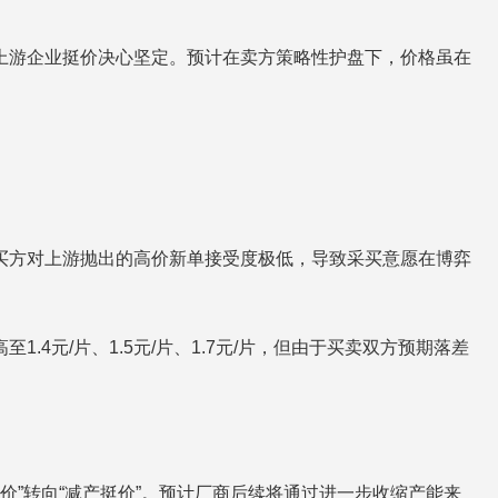
，上游企业挺价决心坚定。预计在卖方策略性护盘下，价格虽在
，买方对上游抛出的高价新单接受度极低，导致采买意愿在博弈
4元/片、1.5元/片、1.7元/片，但由于买卖双方预期落差
价”转向“减产挺价”。预计厂商后续将通过进一步收缩产能来