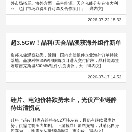
外市场拓展。海外方面，晶科能源、天合光能分别在澳大利
亚、也门市场取得组件订单及合作项目；.. [详内文]
2026-07-22 15:32
超3.5GW！晶科/天合/晶澳获海外组件新单
集邦光储观察获悉，近期，国内光伏组件企业海外订单持续
落地。晶澳科技3GW阿联酋项目进入交付阶段，晶科能源签
署塔吉克斯坦300MW组件供货协议，天.. [详内文]
2026-07-17 14:52
硅片、电池价格跌势未止，光伏产业链静
待出清拐点
硅料 当前硅料库存维持在52万吨左右，且仍有继续累库趋
势，供需过剩压力加剧。 下游拉晶厂原料充裕，以消化自身
库存为主，刚需采买量继续萎缩。市面成.. [详内文]