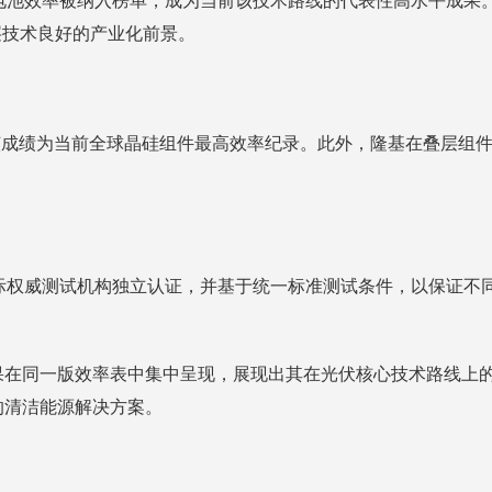
层电池效率被纳入榜单，成为当前该技术路线的代表性高水平成果
出叠层技术良好的产业化前景。
该成绩为当前全球晶硅组件最高效率纪录。此外，隆基在叠层组件方面
际权威测试机构独立认证，并基于统一标准测试条件，以保证不
。
果在同一版效率表中集中呈现，展现出其在光伏核心技术路线上
的清洁能源解决方案。