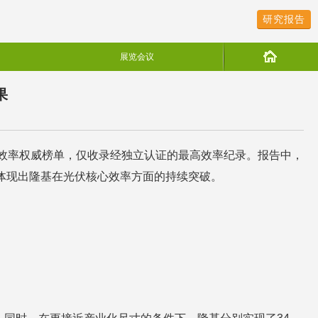
研究报告
展览会议
果
池效率权威榜单，仅收录经独立认证的最高效率纪录。报告中，
体现出隆基在光伏核心效率方面的持续突破。