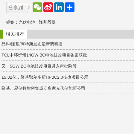
W
S
L
分
e
i
i
享
C
n
n
h
a
k
标签：
光伏电池
,
隆基股份
a
W
e
t
e
d
i
I
相关推荐
b
n
o
晶科/隆基/阿特斯发布最新调研报
TCL中环忻州14GW BC电池技改项目备案获批
又一5GW BC电池技改项目进入审批阶段
15.82亿，隆基鄂尔多斯HPBC2.0技改项目公示
隆基、易储数智密集成立多家光伏储能新公司