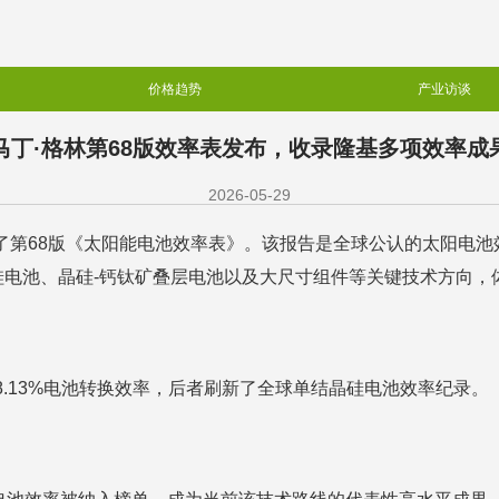
价格趋势
产业访谈
马丁·格林第68版效率表发布，收录隆基多项效率成
2026-05-29
了第68版《太阳能电池效率表》。该报告是全球公认的太阳电
硅电池、晶硅-钙钛矿叠层电池以及大尺寸组件等关键技术方向，
8.13%电池转换效率，后者刷新了全球单结晶硅电池效率纪录。