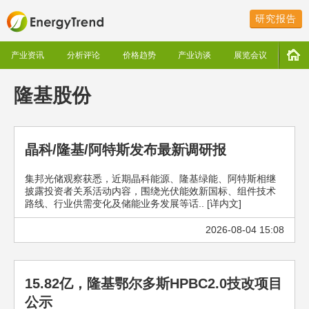
研究报告
产业资讯
分析评论
价格趋势
产业访谈
展览会议
隆基股份
晶科/隆基/阿特斯发布最新调研报
集邦光储观察获悉，近期晶科能源、隆基绿能、阿特斯相继
披露投资者关系活动内容，围绕光伏能效新国标、组件技术
路线、行业供需变化及储能业务发展等话.. [详内文]
2026-08-04 15:08
15.82亿，隆基鄂尔多斯HPBC2.0技改项目
公示