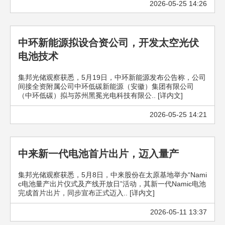
2026-05-25 14:26
中环新能源拟设合资公司，开发太空光伏
电池技术
集邦光储观察获悉，5月19日，中环新能源发布公告称，公司
间接全资附属公司中环低碳新能源（安徽）集团有限公司
（中环低碳）拟与苏州黑冕光电科技有限公.. [详内文]
2026-05-25 14:21
中来新一代电池首片出片，迈入量产
集邦光储观察获悉，5月8日，中来股份在太原基地举办“Nami
c电池量产出片仪式及产线开放日”活动，其新一代Namic电池
完成首片出片，同步宣布正式迈入.. [详内文]
2026-05-11 13:37