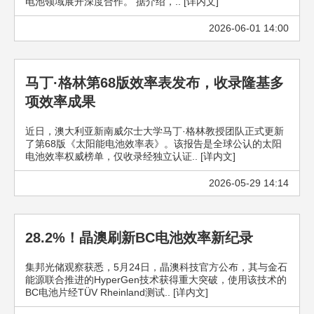
电池领域展开深度合作。 据介绍，.. [详内文]
2026-06-01 14:00
马丁·格林第68版效率表发布，收录隆基多
项效率成果
近日，澳大利亚新南威尔士大学马丁·格林教授团队正式更新
了第68版《太阳能电池效率表》。该报告是全球公认的太阳
电池效率权威榜单，仅收录经独立认证.. [详内文]
2026-05-29 14:14
28.2%！晶澳刷新BC电池效率新纪录
集邦光储观察获悉，5月24日，晶澳科技官方公布，其与金石
能源联合推进的HyperGen技术获得重大突破，使用该技术的
BC电池片经TÜV Rheinland测试.. [详内文]