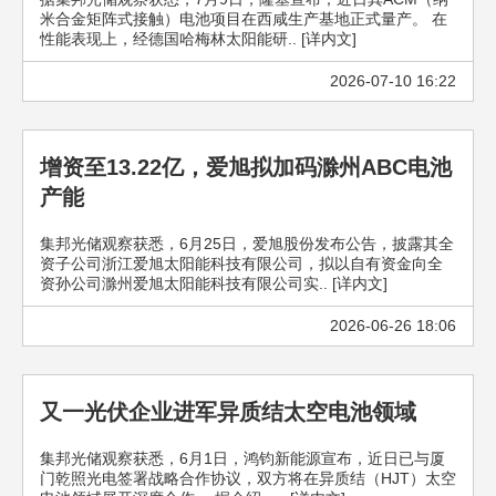
米合金矩阵式接触）电池项目在西咸生产基地正式量产。 在
性能表现上，经德国哈梅林太阳能研.. [详内文]
2026-07-10 16:22
增资至13.22亿，爱旭拟加码滁州ABC电池
产能
集邦光储观察获悉，6月25日，爱旭股份发布公告，披露其全
资子公司浙江爱旭太阳能科技有限公司，拟以自有资金向全
资孙公司滁州爱旭太阳能科技有限公司实.. [详内文]
2026-06-26 18:06
又一光伏企业进军异质结太空电池领域
集邦光储观察获悉，6月1日，鸿钧新能源宣布，近日已与厦
门乾照光电签署战略合作协议，双方将在异质结（HJT）太空