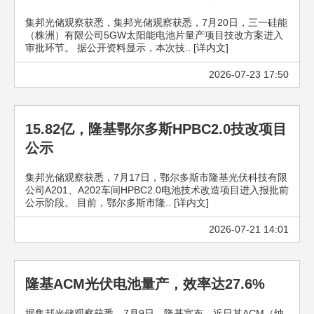
集邦光储观察获悉，集邦光储观察获悉，7月20日，三一硅能
（株洲）有限公司5GW太阳能电池片量产项目技改方案进入
审批环节。 据公开资料显示，本次技.. [详内文]
2026-07-23 17:50
15.82亿，隆基鄂尔多斯HPBC2.0技改项目
公示
集邦光储观察获悉，7月17日，鄂尔多斯市隆基光伏科技有限
公司A201、A202车间HPBC2.0电池技术改造项目进入报批前
公示阶段。 目前，鄂尔多斯市隆.. [详内文]
2026-07-21 14:01
隆基ACM光伏电池量产，效率达27.6%
据集邦光储观察获悉，7月9日，隆基宣布，近日其ACM（纳