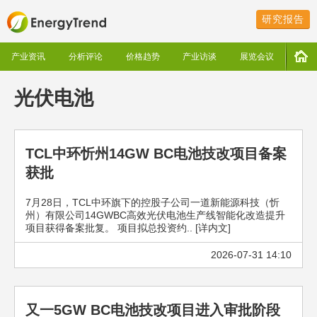
研究报告
产业资讯
分析评论
价格趋势
产业访谈
展览会议
光伏电池
TCL中环忻州14GW BC电池技改项目备案
获批
7月28日，TCL中环旗下的控股子公司一道新能源科技（忻
州）有限公司14GWBC高效光伏电池生产线智能化改造提升
项目获得备案批复。 项目拟总投资约.. [详内文]
2026-07-31 14:10
又一5GW BC电池技改项目进入审批阶段