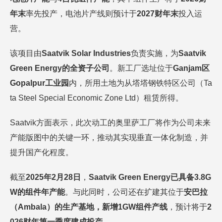
年末
率先投产，电池片产线则预计于
2027财年末
投入运
营。
该项目由
Saatvik Solar Industries
负责实施，为
Saatvik
Green Energy的全资子公司
。新工厂选址位于
Ganjam区
Gopalpur工业园
内，所用土地为从塔塔钢铁特区公司（Ta
ta Steel Special Economic Zone Ltd）租赁所得。
Saatvik方面表示，此次动工的奥里萨工厂将作为公司未来
产能版图中的关键一环，推动其实现垂直一体化制造，并
提升国产化程度。
截至
2025年2月28日
，
Saatvik Green Energy已具备3.8G
W的组件年产能
。与此同时，公司还在扩建其位于
安巴拉
（
Ambala）的生产基地，新增1GW组件产线
，预计将于
2
026财年第一季度建成投产
。