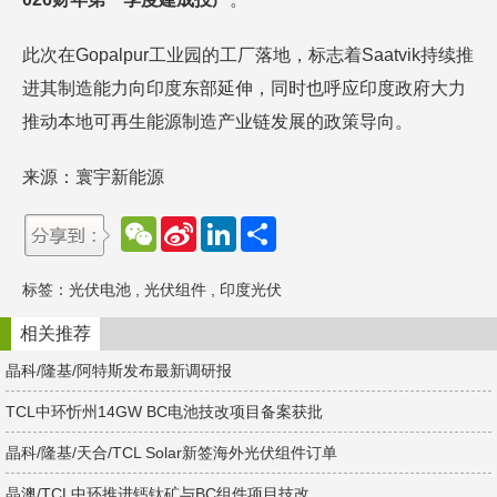
此次在Gopalpur工业园的工厂落地，标志着Saatvik持续推
进其制造能力向印度东部延伸，同时也呼应印度政府大力
推动本地可再生能源制造产业链发展的政策导向。
来源：寰宇新能源
W
S
L
分
e
i
i
享
C
n
n
h
a
k
标签：
光伏电池
,
光伏组件
,
印度光伏
a
W
e
t
e
d
i
I
相关推荐
b
n
o
晶科/隆基/阿特斯发布最新调研报
TCL中环忻州14GW BC电池技改项目备案获批
晶科/隆基/天合/TCL Solar新签海外光伏组件订单
晶澳/TCL中环推进钙钛矿与BC组件项目技改