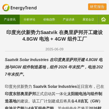
研究报告
产业资讯
分析评论
价格趋势
产业访谈
展览会议
印度光伏新势力Saatvik 在奥里萨邦开工建设
4.8GW 电池 + 4GW 组件工厂
2025-06-09
Saatvik Solar Industries 在印度奥里萨邦开建 4.8GW 电
池与4GW 组件制造基地，组件 2026 年末投产，电池 202
7年末投产
。
印度光伏新势力
Saatvik Solar Industries
近日宣布，已在
印度东部奥里萨邦
正式启动其一体化
太阳能电池与组件制
造基地
的建设。该工厂计划建成后将具备
4.8吉瓦（GW）
电池片产能
与
4吉瓦组件产能
，其中组件生产将于
2026财