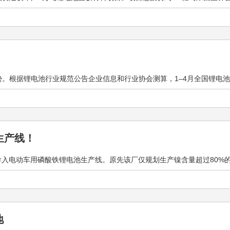
h
势。根据锂电池行业规范公告企业信息和行业协会测算，1–4月全国锂电池总产量
生产线！
厂导入电动车用磷酸铁锂电池生产线。原先该厂仅规划生产镍含量超过80%的三
地