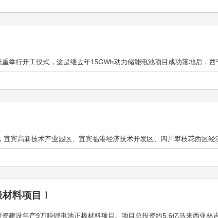
重举行开工仪式，这是继去年15GWh动力储能电池项目成功落地后，西宁市
布，宜宾高新技术产业园区、宜宾临港经济技术开发区、四川攀枝花西区经济开
极材料项目！
建设年产9万吨锂电池正极材料项目。项目总投资约5.6亿马来西亚林吉特，约