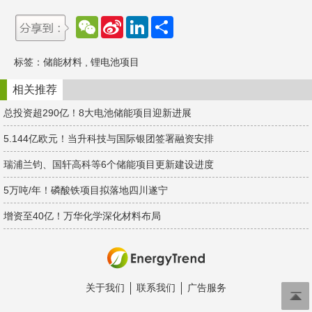
W
S
L
分
e
i
i
享
C
n
n
h
a
k
标签：
储能材料
,
锂电池项目
a
W
e
t
e
d
i
I
相关推荐
b
n
o
总投资超290亿！8大电池储能项目迎新进展
5.144亿欧元！当升科技与国际银团签署融资安排
瑞浦兰钧、国轩高科等6个储能项目更新建设进度
5万吨/年！磷酸铁项目拟落地四川遂宁
增资至40亿！万华化学深化材料布局
关于我们
联系我们
广告服务