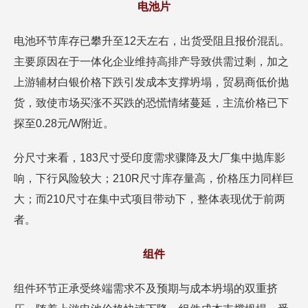
电池片
电池环节库存已攀升至12天左右，出货受阻且报价混乱。
主要原因在于一体化企业维持高排产导致供需过剩，加之
上游辅材白银价格下跌引发成本支撑坍塌，贸易商低价抛
货，致使市场买涨不买跌的恐慌情绪蔓延，主流价格已下
探至0.28元/W附近。
分尺寸来看，183尺寸受印度需求骤降及大厂集中抛库影
响，下行风险较大；210R尺寸库存量高，价格压力同样巨
大；而210尺寸在集中式项目带动下，整体表现优于前两
者。
组件
组件环节正承受终端需求不及预期与成本坍塌的双重挤