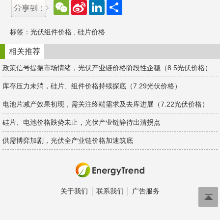
W
S
L
分
e
i
i
享
C
n
n
h
a
k
标签：
光伏组件价格
,
硅片价格
a
W
e
t
e
d
i
I
相关推荐
b
n
o
政策信号提振市场情绪，光伏产业链价格阶段性企稳（8.5光伏价格）
库存压力未消，硅片、组件价格持续探底（7.29光伏价格）
电池片减产效果初现，需关注终端需求及去库进展（7.22光伏价格）
硅片、电池价格跌势未止，光伏产业链静待出清拐点
供需博弈加剧，光伏全产业链价格加速筑底
关于我们
联系我们
广告服务