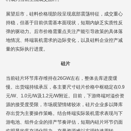
展望后市，硅料价格现阶段呈现底部震荡特征，成交重心
持稳，但基于目前供需基本面现状，短期内缺乏实质性反
弹的驱动力。后市价格需重点关注产能引导政策的具体落
地情况、终端装机需求的边际变化，以及硅料企业控产减
量的实际执行进度。
硅片
当前硅片环节库存维持在26GW左右，整体去库进度缓
慢。出货端持续承压，各主要尺寸硅片价格中枢稳定在0.9
元/W、1.0元/W及1.2元/W附近。目前，下游终端对溢价资
源的接受度受限，市场观望情绪较浓，硅片企业多以降库
存出货为主要操作策略。结合终端实际装机需求表现与下
游电池、组件企业的排产节奏评估，短期内硅片环节仍面
临明显的库存消化阻力，存量资源难以实现快速周转。