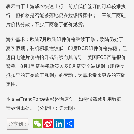
表示由于上游成本快速上行，前期低价签订的订单较难执
行，但价格是否能够落地仍在拉锯博弈中；二三线厂商硅
片价格分散，不少厂商急于低价抛货。
海外需求：欧陆7月欧陆组件价格继续下修，欧陆仍处于
夏季假期，装机积极性较低；印度DCR组件价格持稳，但
进口电池片价格抬升或陆续向其传导；美国FOB产品报价
暂稳，8月1号新关税政策以及8月新安全港规则（即税收
抵扣里的开始施工规则）的变动，为需求带来更多的不确
定性。
本文由TrendForce集邦咨询原创；如需转载或引用数据，
请标明出处。（分析师：陈天朗）
W
S
L
分
e
i
i
享
C
n
n