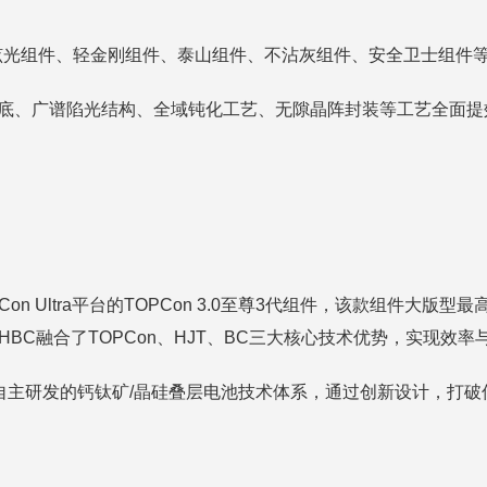
、不眩光组件、轻金刚组件、泰山组件、不沾灰组件、安全卫士组件
纯均质硅底、广谱陷光结构、全域钝化工艺、无隙晶阵封装等工艺全面提效
。
n Ultra平台的TOPCon 3.0至尊3代组件，该款组件大
BC融合了TOPCon、HJT、BC三大核心技术优势，实现效
光能自主研发的钙钛矿/晶硅叠层电池技术体系，通过创新设计，打