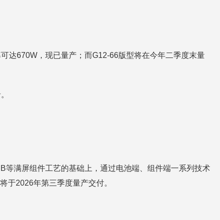
。
功率可达670W，现已量产；而G12-66版型将在今年二季度末量
录。
、0BB等满屏组件工艺的基础上，通过电池端、组件端一系列技术
计将于2026年第三季度量产交付。