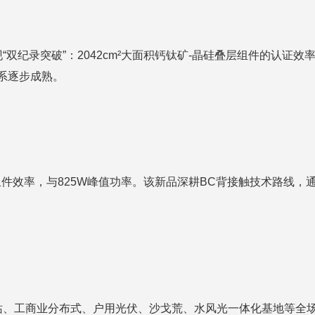
录突破”：2042cm²大面积钙钛矿-晶硅叠层组件的认证效率达到
体系逐步成熟。
4%组件效率，与825W峰值功率。该新品深耕BC背接触技术路
站、工商业分布式、户用光伏、沙戈荒、水风光一体化基地等全