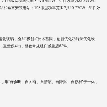
8版型功率范围为475-495W，组件效率为23.8%-24.
电站和垂直安装电站；198版型功率范围为740-770W，组件效
mm钢化玻璃，叠加“极创+”技术基因，创新优化功能层优化设
mm，重量仅4kg，相较常规组件减重超62%。
，集“自诊断、自关断、自清洁、自降温、自存档”于一体，