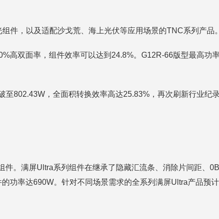
-集光组件，以及适配沙戈荒、海上光伏等应用场景的TNC系列产品
90%高双面率，组件效率可以达到24.8%。G12R-66版型最高
破至802.43W，全面积转换效率高达25.83%，再次刷新行业纪
ra组件。满屏Ultra系列组件在继承了隐藏汇流条、消除片间距
组件的功率达690W。针对不同场景需求的全系列满屏Ultra产品预