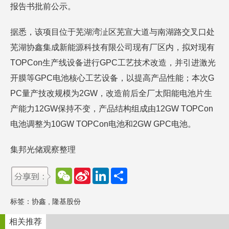
报告书批前公示。
据悉，该项目位于芜湖湾沚区芜宣大道与南湖路交叉口处
芜湖协鑫集成新能源科技有限公司现有厂区内，拟对现有
TOPCon生产线设备进行GPC工艺技术改造，并引进激光
开膜等GPC电池核心工艺设备，以提高产品性能；本次G
PC量产技改规模为2GW，改造前后全厂太阳能电池片生
产能力12GW保持不变，产品结构组成由12GW TOPCon
电池调整为10GW TOPCon电池和2GW GPC电池。
集邦光储观察整理
W
S
L
分
e
i
i
享
C
n
n
h
a
k
标签：
协鑫
,
隆基股份
a
W
e
t
e
d
i
I
相关推荐