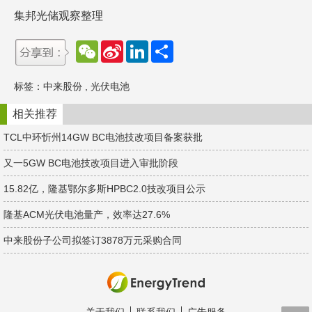
集邦光储观察整理
W
S
L
分
e
i
i
享
C
n
n
h
a
k
标签：
中来股份
,
光伏电池
a
W
e
t
e
d
i
I
相关推荐
b
n
o
TCL中环忻州14GW BC电池技改项目备案获批
又一5GW BC电池技改项目进入审批阶段
15.82亿，隆基鄂尔多斯HPBC2.0技改项目公示
隆基ACM光伏电池量产，效率达27.6%
中来股份子公司拟签订3878万元采购合同
关于我们
联系我们
广告服务