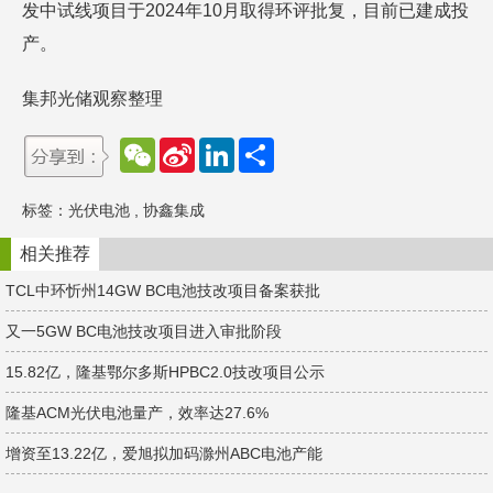
发中试线项目于2024年10月取得环评批复，目前已建成投
产。
集邦光储观察整理
W
S
L
分
e
i
i
享
C
n
n
h
a
k
标签：
光伏电池
,
协鑫集成
a
W
e
t
e
d
i
I
相关推荐
b
n
o
TCL中环忻州14GW BC电池技改项目备案获批
又一5GW BC电池技改项目进入审批阶段
15.82亿，隆基鄂尔多斯HPBC2.0技改项目公示
隆基ACM光伏电池量产，效率达27.6%
增资至13.22亿，爱旭拟加码滁州ABC电池产能