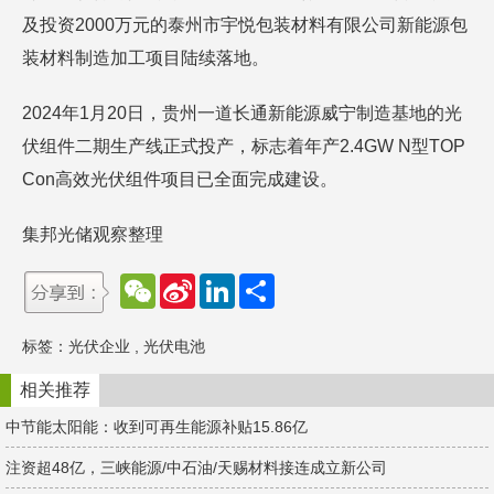
及投资2000万元的泰州市宇悦包装材料有限公司新能源包
装材料制造加工项目陆续落地。
2024年1月20日，贵州一道长通新能源威宁制造基地的光
伏组件二期生产线正式投产，标志着年产2.4GW N型TOP
Con高效光伏组件项目已全面完成建设。
集邦光储观察整理
W
S
L
分
e
i
i
享
C
n
n
h
a
k
标签：
光伏企业
,
光伏电池
a
W
e
t
e
d
i
I
相关推荐
b
n
o
中节能太阳能：收到可再生能源补贴15.86亿
注资超48亿，三峡能源/中石油/天赐材料接连成立新公司