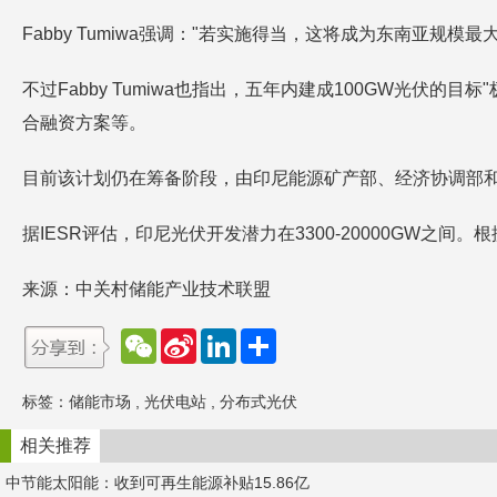
Fabby Tumiwa强调："若实施得当，这将成为东南亚
不过Fabby Tumiwa也指出，五年内建成100GW光
合融资方案等。
目前该计划仍在筹备阶段，由印尼能源矿产部、经济协调部
据IESR评估，印尼光伏开发潜力在3300-20000GW之间。根
来源：中关村储能产业技术联盟
W
S
L
分
e
i
i
享
C
n
n
h
a
k
标签：
储能市场
,
光伏电站
,
分布式光伏
a
W
e
t
e
d
i
I
相关推荐
b
n
o
中节能太阳能：收到可再生能源补贴15.86亿