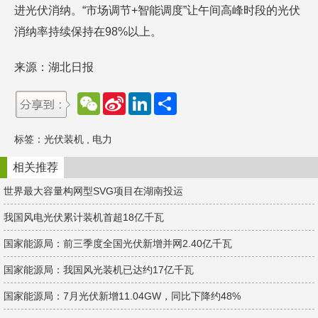
进光伏消纳。“市场调节+智能调度”让午间高峰时段的光伏
消纳率持续保持在98%以上。
来源：湖北日报
W
S
L
分
e
i
i
享
C
n
n
h
a
k
标签：
光伏装机
,
电力
a
W
e
t
e
d
i
I
相关推荐
b
n
o
世界最大容量构网型SVG项目在湖南投运
我国风电光伏累计装机首超18亿千瓦
国家能源局：前三季度全国光伏新增并网2.40亿千瓦
国家能源局：我国风光装机已达约17亿千瓦
国家能源局：7月光伏新增11.04GW，同比下降约48%