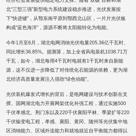
经济社会发展提供稳定电力支撑。随着“双碳”目标和湖
北“三型三强”新型电力系统建设稳步推进，光伏发展按
下“快进键”，从鄂东南平原到鄂西北山区，一片片光伏板
构成“蓝色海洋”，源源不断将太阳能转化为电能。
今年1月至6月，湖北电网消纳光伏电量205.36亿千瓦时、
同比增长36.85%。据测算，加上全省风电装机1038.71万
千瓦，如今，湖北每用4千瓦时电就有1千瓦时来自新能
源，这不仅进一步降低了对传统化石能源的依赖，更为湖
北经济高质量发展注入强劲“绿色动能”。
光伏装机爆发式增长的背后，是电网建设与技术创新在支
撑。国网湖北电力开展网架优化补强工程，通过实施500
千伏孝感北、荆门东以及220千伏襄阳平林、季梁扩等220
千伏输变电工程，孝感、襄阳、黄冈、随州等光伏集中地
区消纳能力、区域外送能力和就地就近自平衡能力都得以