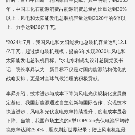
辞时，宣布中国新一轮国家自主贡献。其中明确，到2035
年，中国非化石能源消费占能源消费总量的比重达到30%
以上，风电和太阳能发电总装机容量达到2020年的6倍以
上、力争达到36亿千瓦。
“2024年7月，我国风电和太阳能发电总装机容量达到12.1
亿千瓦，超过煤电装机规模，提前6年实现2030年风电和
太阳能发电总装机目标。”水电水利规划设计总院党委书
记、院长李昇认为，新目标不仅是对国内能源结构优化的
战略安排，更是对全球气候治理的积极贡献。
李昇介绍，技术进步与成本下降为风电光伏规模化发展奠
定基础。我国新能源通过自主创新与国际合作，实现技术
快速进步，风电和光伏发电效率持续提升，度电成本显著
下降。当前，我国市场主流的n型TOPCon光伏电池平均转
换效率达到25.4%，屡次刷新世界纪录；陆上风电机组最