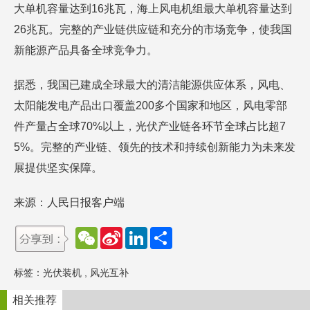
大单机容量达到16兆瓦，海上风电机组最大单机容量达到
26兆瓦。完整的产业链供应链和充分的市场竞争，使我国
新能源产品具备全球竞争力。
据悉，我国已建成全球最大的清洁能源供应体系，风电、
太阳能发电产品出口覆盖200多个国家和地区，风电零部
件产量占全球70%以上，光伏产业链各环节全球占比超7
5%。完整的产业链、领先的技术和持续创新能力为未来发
展提供坚实保障。
来源：人民日报客户端
W
S
L
分
e
i
i
享
C
n
n
h
a
k
标签：
光伏装机
,
风光互补
a
W
e
t
e
d
i
I
相关推荐