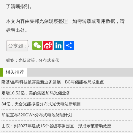
了清晰指引。
本文内容由集邦光储观察整理；如需转载或引用数据，请
标明出处。
W
S
L
分
e
i
i
享
C
n
n
h
a
k
标签：
光伏政策
,
分布式光伏
a
W
e
t
e
d
i
I
相关推荐
b
n
o
隆基/晶科科技披露最新业务进展，BC与储能布局成重点
定增16.52亿，美的集团加码光储业务
34亿，天合光能拟投分布式光伏电站新项目
印尼宣布320GWh分布式电池储能计划
山东：到2027年建成15个省级零碳园区，形成示范带动效应