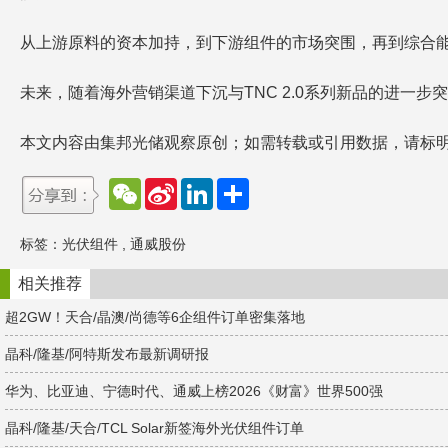
从上游原料的资本加持，到下游组件的市场突围，再到综合
未来，随着海外营销渠道下沉与TNC 2.0系列新品的进
本文内容由集邦光储观察原创；如需转载或引用数据，请标
W
S
L
分
e
i
i
享
C
n
n
h
a
k
标签：
光伏组件
,
通威股份
a
W
e
t
e
d
i
I
相关推荐
b
n
o
超2GW！天合/晶澳/尚德等6企组件订单密集落地
晶科/隆基/阿特斯发布最新调研报
华为、比亚迪、宁德时代、通威上榜2026《财富》世界500强
晶科/隆基/天合/TCL Solar新签海外光伏组件订单