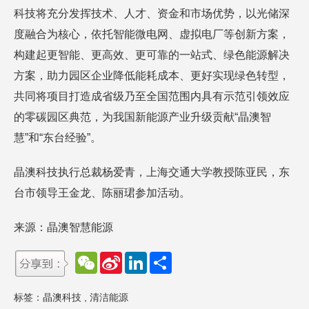
科技将充分发挥技术、人才、资金和市场优势，以光储深
度融合为核心，依托智能微电网、虚拟电厂等创新方案，
构建起更智能、更高效、更可靠的一站式、绿色能源解决
方案，助力园区企业降低能耗成本、更好实现绿色转型，
共同将项目打造成省级乃至全国范围内具有示范引领效应
的零碳园区典范，为我国新能源产业升级贡献“晶澳智
慧”和“东台经验”。
晶澳科技执行总裁杨爱青，上海交通大学教授陈亚民，东
台市领导王金龙、陈丽珺参加活动。
来源：晶澳智慧能源
W
S
L
分
e
i
i
享
C
n
n
h
a
k
标签：
晶澳科技
,
清洁能源
a
W
e