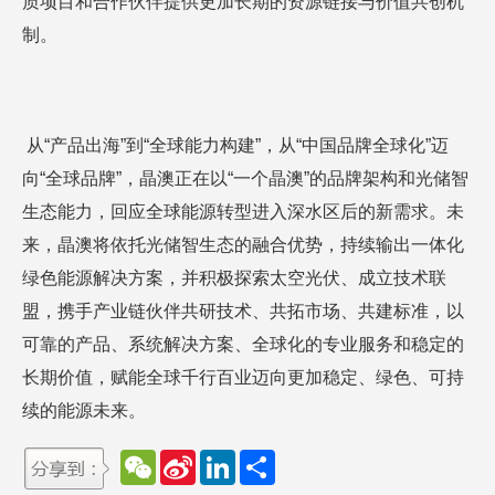
质项目和合作伙伴提供更加长期的资源链接与价值共创机
制。
从“产品出海”到“全球能力构建”，从“中国品牌全球化”迈
向“全球品牌”，晶澳正在以“一个晶澳”的品牌架构和光储智
生态能力，回应全球能源转型进入深水区后的新需求。未
来，晶澳将依托光储智生态的融合优势，持续输出一体化
绿色能源解决方案，并积极探索太空光伏、成立技术联
盟，携手产业链伙伴共研技术、共拓市场、共建标准，以
可靠的产品、系统解决方案、全球化的专业服务和稳定的
长期价值，赋能全球千行百业迈向更加稳定、绿色、可持
续的能源未来。
W
S
L
分
e
i
i
享
C
n
n