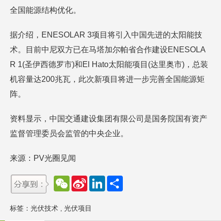
全国能源结构优化。
据介绍，ENESOLAR 3项目将引入中国先进的太阳能技
术。目前中尼双方已在马塔加尔帕省合作建设ENESOLA
R 1(圣伊西德罗市)和El Hato太阳能项目(达里奥市)，总装
机容量达200兆瓦，此次新项目将进一步完善全国能源矩
阵。
资料显示，中国交通建设集团有限公司是国务院国有资产
监督管理委员会监管的中央企业。
来源：PV光圈见闻
W
S
L
分
e
i
i
享
C
n
n
h
a
k
标签：
光伏技术
,
光伏项目
a
W
e
t
e
d