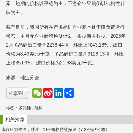
素，短期内价格以平稳为主，下游企业采购仍以结构性补
缺为主。
截至目前，我国所有在产多晶硅企业基本处于降负荷运行
状态，本月无企业新增检修计划。根据海关数据。2025年
2月多晶硅出口量为2238.44吨，环比上涨43.18%，出口
价格为8.43美元/千克。多晶硅进口量为3128.13吨，环比
上涨35.09%，进口价格为21.68美元/千克。
来源：硅业分会
W
S
L
分
e
i
i
享
C
n
n
h
a
k
标签：
多晶硅
,
硅料
a
W
e
t
e
d
i
I
相关推荐
b
n
o
库存压力未消，硅片、组件价格持续探底（7.29光伏价格）