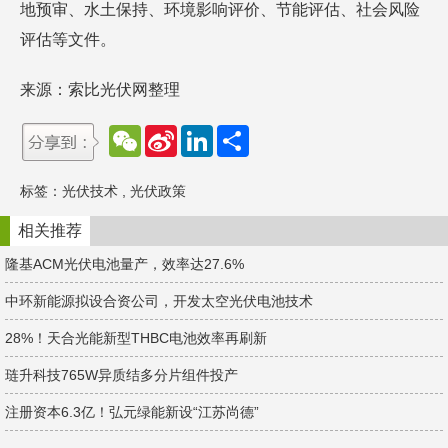
地预审、水土保持、环境影响评价、节能评估、社会风险
评估等文件。
来源：索比光伏网整理
W
S
L
分
e
i
i
享
C
n
n
h
a
k
标签：
光伏技术
,
光伏政策
a
W
e
t
e
d
i
I
相关推荐
b
n
o
隆基ACM光伏电池量产，效率达27.6%
中环新能源拟设合资公司，开发太空光伏电池技术
28%！天合光能新型THBC电池效率再刷新
琏升科技765W异质结多分片组件投产
注册资本6.3亿！弘元绿能新设“江苏尚德”