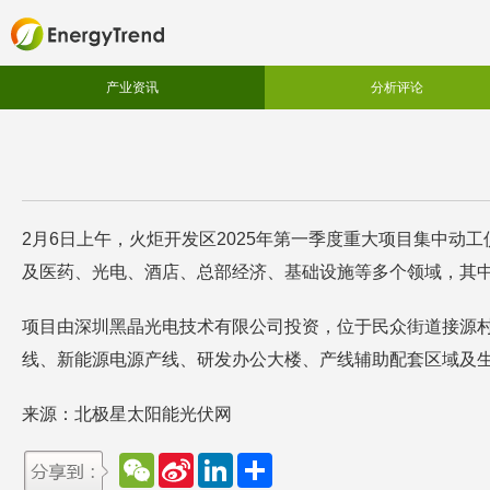
产业资讯
分析评论
2月6日上午，火炬开发区2025年第一季度重大项目集中动工
及医药、光电、酒店、总部经济、基础设施等多个领域，其
项目由深圳黑晶光电技术有限公司投资，位于民众街道接源村，
线、新能源电源产线、研发办公大楼、产线辅助配套区域及
来源：北极星太阳能光伏网
W
S
L
分
e
i
i
享