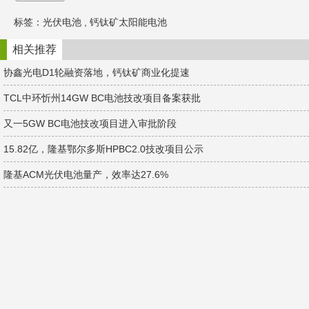
C
n
n
h
a
k
标签：
光伏电池
,
钙钛矿太阳能电池
a
W
e
t
e
d
i
I
相关推荐
b
n
o
协鑫光电D1轮融资落地，钙钛矿商业化提速
TCL中环忻州14GW BC电池技改项目备案获批
又一5GW BC电池技改项目进入审批阶段
15.82亿，隆基鄂尔多斯HPBC2.0技改项目公示
隆基ACM光伏电池量产，效率达27.6%