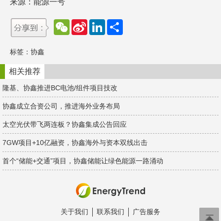
来源：能源一号
W
S
L
分
e
i
i
享
C
n
n
h
a
k
标签：
协鑫
a
W
e
t
e
d
i
I
相关推荐
b
n
o
隆基、协鑫推进BC电池/组件项目技改
协鑫成立合资公司，推进海外业务布局
太空光伏带飞两连板？协鑫集成公告回应
7GW项目+10亿融资，协鑫海外与资本双线出击
首个“储能+交通”项目，协鑫储能让绿色能源一路涌动
关于我们
联系我们
广告服务