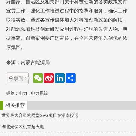
好国家、自治区及相关部门关于科技创新的各类政策文件
宣贯工作，强化工作推进过程中的指导和服务，确保工作
取得实效。通过各宣传媒体加大对科技创新政策的解读，
对能源领域科技创新研发应用过程中涌现的先进人物、典
型事迹、创新案例要广泛宣传，在全区营造争先创优的浓
厚氛围。
来源：内蒙古能源局
W
S
L
分
e
i
i
享
C
n
n
h
a
k
标签：
电力
,
电力系统
a
W
e
t
e
d
i
I
相关推荐
b
n
o
世界最大容量构网型SVG项目在湖南投运
湖北光伏装机首超火电