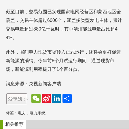
截至目前，交易范围已实现国家电网经营区和蒙西地区全
覆盖，交易主体超过6000个，涵盖多类型发电主体，累计
交易电量超过880亿千瓦时，其中清洁能源电量占比超4
4%。
此外，省间电力现货市场转入正式运行，还将会更好促进
新能源的消纳。今年前8个月试运行期间，通过现货市
场，新能源利用率提升了1个百分点。
消息来源：央视新闻客户端
W
S
L
分
e
i
i
享
C
n
n
h
a
k
标签：
电力
,
电力系统
a
W
e
t
e
d
i
I
相关推荐
b
n