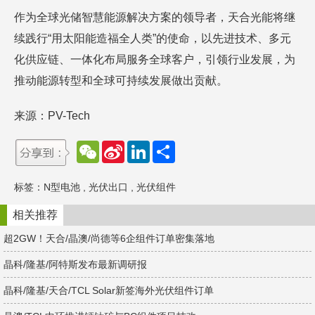
作为全球光储智慧能源解决方案的领导者，天合光能将继
续践行“用太阳能造福全人类”的使命，以先进技术、多元
化供应链、一体化布局服务全球客户，引领行业发展，为
推动能源转型和全球可持续发展做出贡献。
来源：PV-Tech
W
S
L
分
e
i
i
享
C
n
n
h
a
k
标签：
N型电池
,
光伏出口
,
光伏组件
a
W
e
t
e
d
i
I
相关推荐
b
n
o
超2GW！天合/晶澳/尚德等6企组件订单密集落地
晶科/隆基/阿特斯发布最新调研报
晶科/隆基/天合/TCL Solar新签海外光伏组件订单