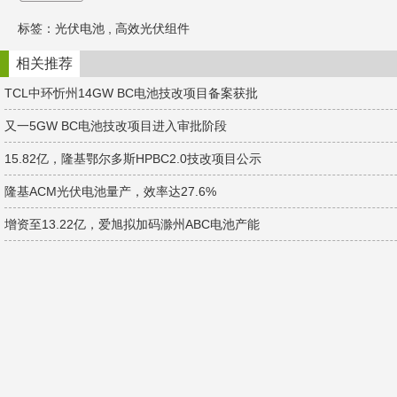
C
n
n
h
a
k
标签：
光伏电池
,
高效光伏组件
a
W
e
t
e
d
i
I
相关推荐
b
n
o
TCL中环忻州14GW BC电池技改项目备案获批
又一5GW BC电池技改项目进入审批阶段
15.82亿，隆基鄂尔多斯HPBC2.0技改项目公示
隆基ACM光伏电池量产，效率达27.6%
增资至13.22亿，爱旭拟加码滁州ABC电池产能