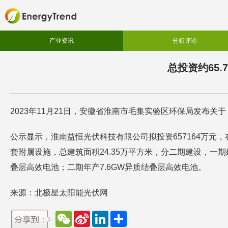
产业资讯
分析评论
总投资约65
2023年11月21日，安徽省淮南市毛集实验区环保局发布
公示显示，淮南益恒光伏科技有限公司拟投资657164万元
套附属设施，总建筑面积24.35万平方米，分二期建设，一期
叠层高效电池；二期年产7.6GW异质结叠层高效电池。
来源：北极星太阳能光伏网
W
S
L
分
e
i
i
享