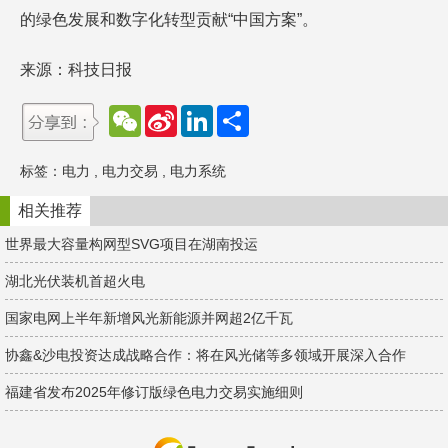
的绿色发展和数字化转型贡献“中国方案”。
来源：科技日报
W
S
L
分
e
i
i
享
C
n
n
h
a
k
标签：
电力
,
电力交易
,
电力系统
a
W
e
t
e
d
i
I
相关推荐
b
n
o
世界最大容量构网型SVG项目在湖南投运
湖北光伏装机首超火电
国家电网上半年新增风光新能源并网超2亿千瓦
协鑫&沙电投资达成战略合作：将在风光储等多领域开展深入合作
福建省发布2025年修订版绿色电力交易实施细则