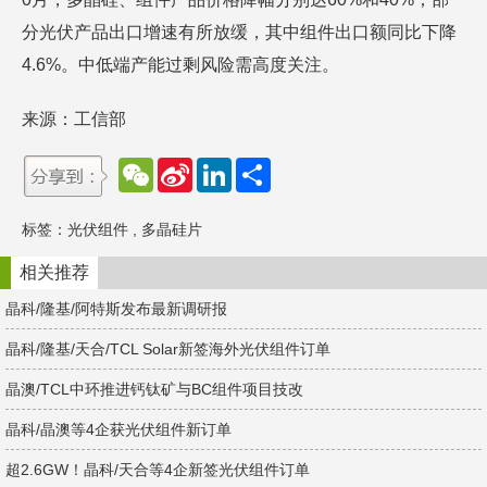
分光伏产品出口增速有所放缓，其中组件出口额同比下降
4.6%。中低端产能过剩风险需高度关注。
来源：工信部
W
S
L
分
e
i
i
享
C
n
n
h
a
k
标签：
光伏组件
,
多晶硅片
a
W
e
t
e
d
i
I
相关推荐
b
n
o
晶科/隆基/阿特斯发布最新调研报
晶科/隆基/天合/TCL Solar新签海外光伏组件订单
晶澳/TCL中环推进钙钛矿与BC组件项目技改
晶科/晶澳等4企获光伏组件新订单
超2.6GW！晶科/天合等4企新签光伏组件订单