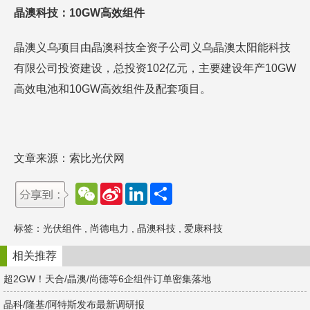
晶澳科技：10GW高效组件
晶澳义乌项目由晶澳科技全资子公司义乌晶澳太阳能科技
有限公司投资建设，总投资102亿元，主要建设年产10GW
高效电池和10GW高效组件及配套项目。
文章来源：索比光伏网
W
S
L
分
e
i
i
享
C
n
n
h
a
k
标签：
光伏组件
,
尚德电力
,
晶澳科技
,
爱康科技
a
W
e
t
e
d
i
I
相关推荐
b
n
o
超2GW！天合/晶澳/尚德等6企组件订单密集落地
晶科/隆基/阿特斯发布最新调研报