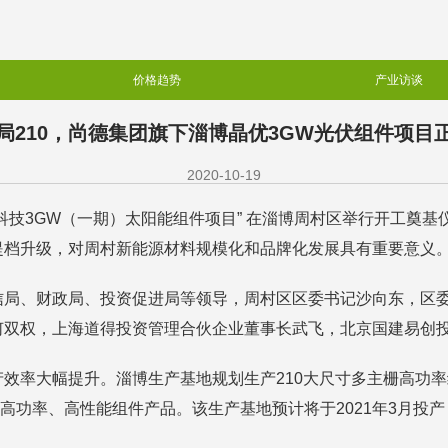
价格趋势
产业访谈
局210，尚德集团旗下淄博晶优3GW光伏组件项目
2020-10-19
科技3GW（一期）太阳能组件项目” 在淄博周村区举行开工奠基
提档升级，对周村新能源材料规模化和品牌化发展具有重要意义
信局、财政局、投资促进局等领导，周村区区委书记沙向东，区
何双权，上海道得投资管理合伙企业董事长武飞，北京国建易创
效率大幅提升。淄博生产基地规划生产210大尺寸多主栅高功率
上高功率、高性能组件产品。该生产基地预计将于2021年3月投