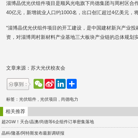
淄博晶优光伏组件项目是顺风光电旗下尚德集团与周村区合
40亿元，新增就业人口约1000名，出口创汇超过4亿美元
“淄博晶优光伏组件项目的开工建设，是中国建材新兴产业
资，对淄博周村新材料产业基地三大板块产业链的总体规划实
文章来源：苏大光伏校友会
W
S
L
分
e
i
i
享
C
n
n
h
a
k
标签：
光伏组件
,
光伏项目
,
尚德电力
a
W
e
t
e
d
i
I
相关推荐
b
n
o
超2GW！天合/晶澳/尚德等6企组件订单密集落地
晶科/隆基/阿特斯发布最新调研报