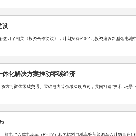
建设
签订了相关《投资合作协议》，计划投资约3亿元投资建设新型锂电池中试及
一体化解决方案推动零碳经济
方将聚焦零碳交通、零碳电力等领域深度协同，共同打造“技术+场景+生态”
%
V）、插电混合式电动车（PHEV）和氢燃料电池车等新能源车合计销量达1,629