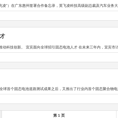
飞凌”）在广东惠州签署合作备忘录，英飞凌科技高级副总裁及汽车业务大中华
才
推动科技创新。 宜宾面向全球招引固态电池人才 在未来三年内，宜宾市计划每
成功发布全球首个固态电池道路测试成果之后，又推出了行业内首个固态聚合物电池组
第 1 页