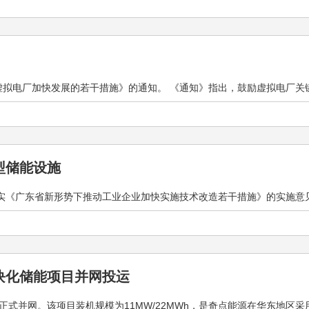
拟电厂加快发展的若干措施》的通知。 《通知》指出，鼓励虚拟电厂关键设备
型储能设施
实《广东省新形势下推动工业企业加快实施技术改造若干措施》的实施意见，文
块化储能项目并网投运
式并网。该项目装机规模为11MW/22MWh，是奇点能源在华东地区采用分