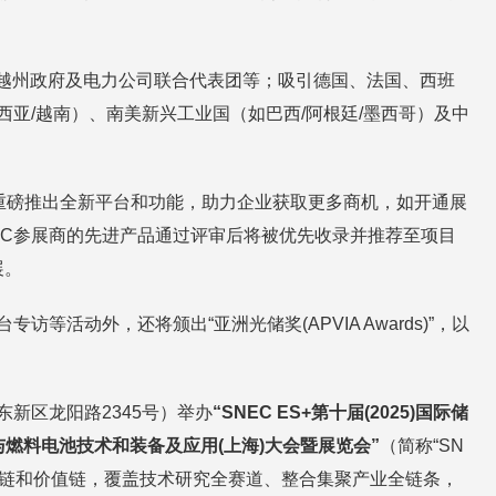
亚砂拉越州政府及电力公司联合代表团等；吸引德国、法国、西班
亚/越南）、南美新兴工业国（如巴西/阿根廷/墨西哥）及中
重磅推出全新平台和功能，助力企业获取更多商机，如开通展
EC参展商的先进产品通过评审后将被优先收录并推荐至项目
展。
活动外，还将颁出“亚洲光储奖(APVIA Awards)”，以
东新区龙阳路2345号）举办
“SNEC ES+第十届(2025)国际储
际氢能与燃料电池技术和装备及应用(上海)大会暨展览会”
（简称“SN
业生态链和价值链，覆盖技术研究全赛道、整合集聚产业全链条，