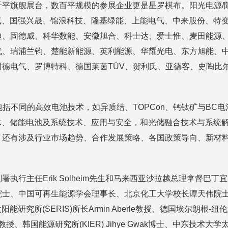
平旗舰展台，数百平规模的参展企业更是星罗棋布。阳光电源/阳光
气、国强兴晟、锦浪科技、隆基绿能、上能电气、中来股份、特
迪、固德威、科华数能、安徽旭合、科士达、爱士惟、麦田能源
代、瑞浦兰钧、楚能新能源、英利能源、华耀光电、东方旭能、
德电气、罗博特科、德国莱茵TÜV、贺利氏、亚德客、史陶比尔
于包括不同的高效电池技术，如异质结、TOPCon、钙钛矿与B
网技术、储能电池及系统技术、应用与安全，和光储融合技术与系
还有涉及行业市场趋势、合作发展策略、各国政策导向、新材料
行主任Erik Solheim先生和马来西亚沙拉越总理拿督巴
、中国可再生能源学会理事长、北京化工大学校长谭天伟院士、澳大
研究所(SERIS)所长Armin Aberle教授、德国埃尔朗根-纽伦堡大学
 Kondo 教授、韩国能源研究所(KIER) Jihye Gwak博士、中东