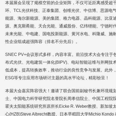
本届展会呈现了规模空前的企业矩阵，不仅可近距离感受超千
环、TCL光伏科技、正泰集团、创维光伏、中信博、思源电
能源、海尔新能源、美的集团、格力电器、晶科能源、比亚
源、奥克斯甬能、天合光能、通威股份、亿纬锂能、宁德时
未来光能、中电建、国电投新能源、黄河水电、科隆威、施耐
性企业组成超强阵容（排名不分先后）。
SNEC PV+会议形式多样，内容丰富。前沿技术大会专注
布式光伏、光电建筑一体化(BIPV)、电站智能运维与并
低成本，提高转换效率，推动行业的良性竞争与发展。此外，
ESG等专注应用市场研讨主题的高水平论坛，精彩纷呈！
本届大会嘉宾阵容强大！邀请了联合国前副秘书长兼环境规划署执
士、中国电力科学研究院名誉院长周孝信院士、中国工程院院士
霍夫太阳能系统研究所原所长Eicke R. Weber教授、新加坡太阳能
心(HZB)Steve Albrecht教授、日本早稻田大学Michio