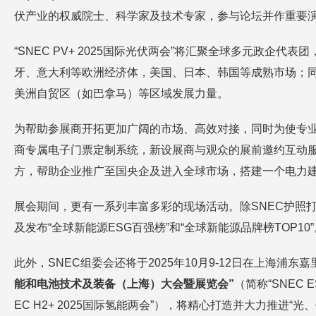
伏产业的权威院士、科学家及技术专家，参与论坛并作重要
“SNEC PV+ 2025国际光伏两会”将汇聚全球多元政
牙、意大利等欧洲经济体，美国、日本、韩国等成熟市场；同
美洲自贸区（如巴拿马）等区域发展力量。
为帮助参展商开拓更加广阔的市场、高效对接，同时为使专业
商专属电子门票定制系统，新设展商与观众的展前邀约互动服
方，帮助企业推广至国央企及进入全球市场，搭建一个电力
展会期间，更有一系列丰富多彩的现场活动。除SNEC护照打卡与
及发布“全球新能源ESG百强榜”和“全球新能源品牌榜TOP10”
此外，SNEC组委会还将于2025年10月9-12日在上海浦
能和电池技术及装备（上海）大会暨展览会”
（简称“SNEC 
EC H2+ 2025国际氢能两会”），将精心打造并大力推