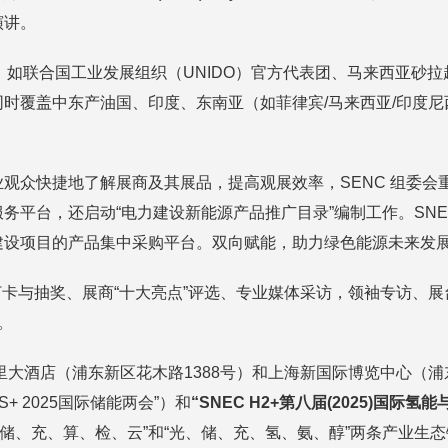
演讲。
企代表团，如联合国工业发展组织（UNIDO）官方代表团、马来西
时覆盖中东产油国、印度、东南亚（如菲律宾/马来西亚/印度尼西
观众快捷地了解展商及其展品，提高观展效率，SENC 组委会
务平台，还启动“电力建设新能源产品推广目录”编制工作。SN
建设项目的产品集中采购平台。双向赋能，助力绿色能源未来发
抽奖、展商“十大亮点”评选、专业媒体采访，领袖专访、展台专访等
。
东嘉里大酒店（浦东新区花木路1388号）和上海新国际博览中心（浦
ES+ 2025国际储能两会”）和
“SNEC H2+第八届(2025)国
进“光、储、充、算、检、云”和“光、储、充、氢、氨、醇”两条产