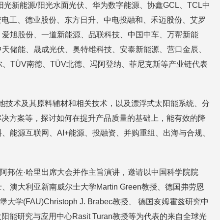
新能源/阳光水面光伏、华为数字能源、协鑫GCL、TCL中
变电工、德业股份、东方日升、中电投融和、禾迈股份、艾罗
、爱旭股份、一道新能源、品联科技、中国中车、万帮新能
中天储能、晟成光伏、奥特维科技、安泰新能源、营口金辰、
、TÜV南德、TÜV北德、冯阿登纳、菲尼克斯等产业链代表
C电池技术及其原料辅材和相关技术，以及漂浮式太阳能系统、分
统解决方案等，探讨如何在提升产品质量的基础上，能有效的降
、能源互联网、AI+能源、投融资、并购重组、出海与合规、
丁宜阿邦佐·哈里出席大会并作主旨演讲，邀请以中国科学院院
利亚新南威尔士大学Martin Green教授、德国弗劳恩
(FAU)Christoph J. Brabec教授、 德国亥姆霍兹研究中
技术大学太阳能研究与应用中心Rasit Turan教授等为代表的来自全球光