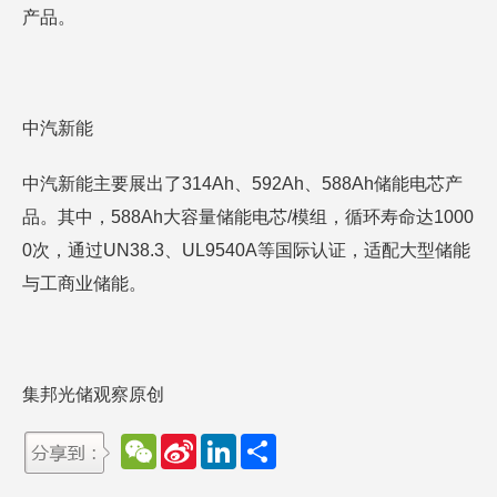
产品。
中汽新能
中汽新能主要展出了314Ah、592Ah、588Ah储能电芯产
品。其中，588Ah大容量储能电芯/模组，循环寿命达1000
0次，通过UN38.3、UL9540A等国际认证，适配大型储能
与工商业储能。
集邦光储观察原创
W
S
L
分
e
i
i
享
C
n
n
h
a
k