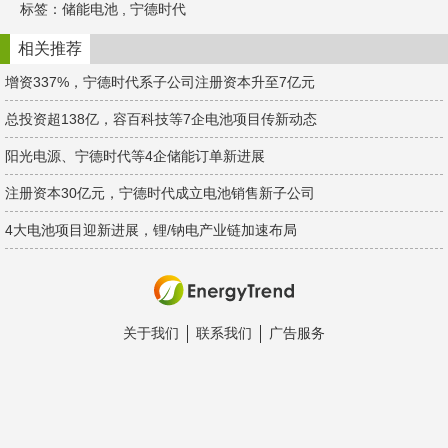
标签：
储能电池
,
宁德时代
a
W
e
t
e
d
i
I
相关推荐
b
n
o
增资337%，宁德时代系子公司注册资本升至7亿元
总投资超138亿，容百科技等7企电池项目传新动态
阳光电源、宁德时代等4企储能订单新进展
注册资本30亿元，宁德时代成立电池销售新子公司
4大电池项目迎新进展，锂/钠电产业链加速布局
关于我们
联系我们
广告服务