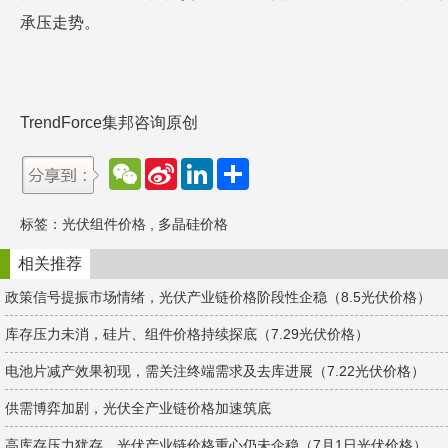
承压走势。
TrendForce集邦咨询原创
W
S
L
分
e
i
i
享
C
n
n
h
a
k
标签：
光伏组件价格
,
多晶硅价格
a
W
e
t
e
d
i
I
相关推荐
b
n
o
政策信号提振市场情绪，光伏产业链价格阶段性企稳（8.5光伏价格）
库存压力未消，硅片、组件价格持续探底（7.29光伏价格）
电池片减产效果初现，需关注终端需求及去库进展（7.22光伏价格）
供需博弈加剧，光伏全产业链价格加速筑底
高库存压力犹存，光伏产业链价格重心仍未企稳（7月1日光伏价格）