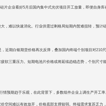
数硅片企业看好5月后国内集中式光伏项目开工放量，即便自身
较大，难以快速消化。行业供需过剩格局短期内暂难扭转，预计
是，近期白银期货价格再次反弹，叠加国内终端个别项目对210
求疲软三重压力。短期电池片价格或将延续趋稳态势，个别尺寸
体行情预期趋于乐观，在此背景下，多数组件企业上调生产开工率
议价空间难以有效放开，价格底部支撑较弱。终端需求复苏乏力