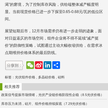
渴”的窘境，为了控制库存风险，供给端整体减产幅度明
显。当前现货价格已进一步下探至0.65-0.68元/瓦的低位区
间。
展望短期后市，12月市场需求仍有进一步走弱的迹象，面
对日益逼仄的市场空间，组件企业将不得不延续“减产挺
价”的防御性策略，试图通过主动大幅收缩供给，在需求冰
点期维持价格体系的最后防线。
W
S
L
分
e
i
i
享
C
n
n
h
a
k
标签：
光伏组件价格
,
多晶硅价格
,
硅料
a
W
e
t
e
d
i
I
相关推荐
b
n
o
政策信号提振市场情绪，光伏产业链价格阶段性企稳（8.5光伏价格）
库存压力未消，硅片、组件价格持续探底（7.29光伏价格）