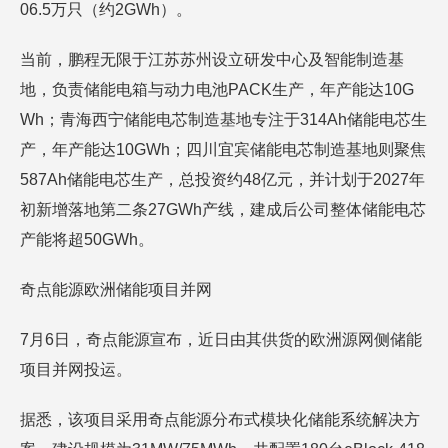
06.5万只（约2GWh）。
当前，鹏程无限于江苏苏州设立研发中心及智能制造基
地，负责储能电箱与动力电池PACK生产，年产能达10G
Wh；青海西宁储能电芯制造基地专注于314Ah储能电芯生
产，年产能达10GWh；四川宜宾储能电芯制造基地则聚焦
587Ah储能电芯生产，总投资约48亿元，并计划于2027年
初新增落地第二条27GWh产线，建成后公司整体储能电芯
产能将超50GWh。
奇点能源欧洲储能项目并网
7月6日，奇点能源宣布，近日由其供货的欧洲源网侧储能
项目并网投运。
据悉，该项目采用奇点能源分布式模块化储能系统解决方