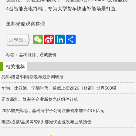
4台智能充电终端，专为大型货车快速补能场景打造。
集邦光储观察整理
W
S
L
分
e
i
i
享
C
n
n
h
a
k
标签：
晶科能源
,
通威股份
a
W
e
t
e
d
i
I
相关推荐
b
n
o
晶科/隆基/阿特斯发布最新调研报
华为、比亚迪、宁德时代、通威上榜2026《财富》世界500强
正泰新能、隆基等企业新签光伏组件订单
20亿增资落地，晶科海宁子公司注册资本增至43.5亿元
隆基/通威/晶澳等5家头部光伏企业发布业绩预告