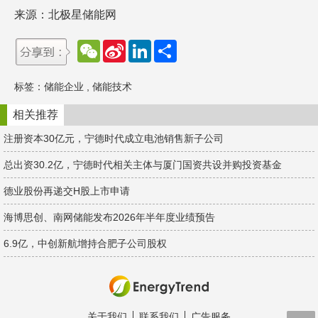
来源：北极星储能网
W
S
L
分
e
i
i
享
C
n
n
h
a
k
标签：
储能企业
,
储能技术
a
W
e
t
e
d
i
I
相关推荐
b
n
o
注册资本30亿元，宁德时代成立电池销售新子公司
总出资30.2亿，宁德时代相关主体与厦门国资共设并购投资基金
德业股份再递交H股上市申请
海博思创、南网储能发布2026年半年度业绩预告
6.9亿，中创新航增持合肥子公司股权
关于我们
联系我们
广告服务