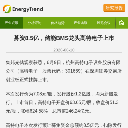
研究报告
产业资讯
分析评论
价格趋势
产业访谈
展览会议
募资8.5亿，储能BMS龙头高特电子上市
2026-06-10
集邦光储观察获悉，6月9日，杭州高特电子设备股份有限
公司（高特电子，股票代码：301669）在深圳证券交易所
创业板正式挂牌上市。
本次发行价为7.08元/股，发行股份1.2亿股，均为新股发
行。上市首日，高特电子开盘价63.65元/股，收盘价51.3
元/股，涨幅624.58%，总市值246.24亿元。
高特电子本次发行预计募集资金总额约8.5亿元，扣除发行