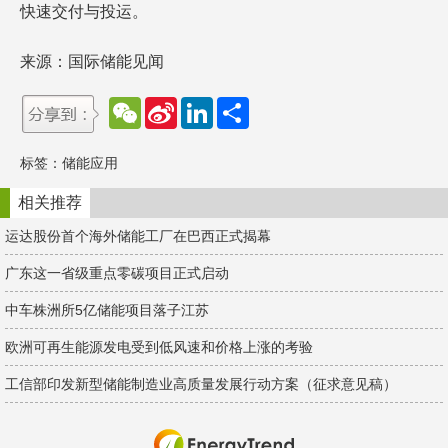
快速交付与投运。
来源：国际储能见闻
W
S
L
分
e
i
i
享
C
n
n
h
a
k
标签：
储能应用
a
W
e
t
e
d
i
I
相关推荐
b
n
o
运达股份首个海外储能工厂在巴西正式揭幕
广东这一省级重点零碳项目正式启动
中车株洲所5亿储能项目落子江苏
欧洲可再生能源发电受到低风速和价格上涨的考验
工信部印发新型储能制造业高质量发展行动方案（征求意见稿）