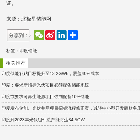
证。
来源：北极星储能网
W
S
L
分
e
i
i
享
C
n
n
h
a
k
标签：
印度储能
a
W
e
t
e
d
i
I
相关推荐
b
n
o
印度储能补贴目标提升至13.2GWh，覆盖40%成本
印度：要求新招标光伏项目必须配备储能系统
印度或要求可再生能源项目强制配备10%储能
印度发布储能、光伏并网项目招标流程修正案，减轻中小型开发商财务
印度到2023年光伏组件总产能将达64.5GW